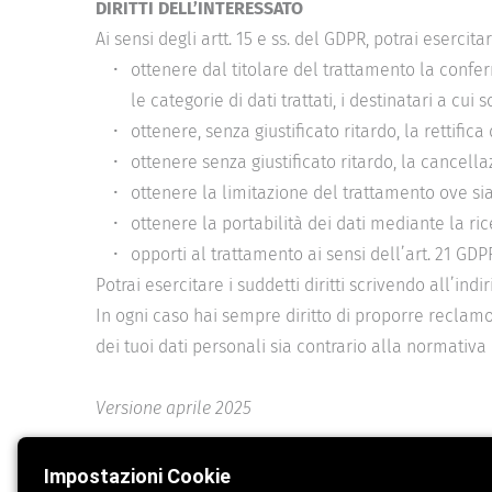
DIRITTI DELL’INTERESSATO
Ai sensi degli artt. 15 e ss. del GDPR, potrai esercitare
ottenere dal titolare del trattamento la conferm
le categorie di dati trattati, i destinatari a c
ottenere, senza giustificato ritardo, la rettifica 
ottenere senza giustificato ritardo, la cancellaz
ottenere la limitazione del trattamento ove sia c
ottenere la portabilità dei dati mediante la ric
opporti al trattamento ai sensi dell’art. 21 GDPR
Potrai esercitare i suddetti diritti scrivendo all’in
In ogni caso hai sempre diritto di proporre reclamo 
dei tuoi dati personali sia contrario alla normativa 
Versione aprile 2025
Impostazioni Cookie