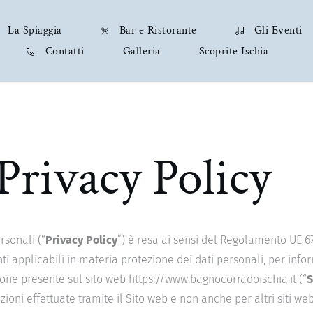
La Spiaggia
Bar e Ristorante
Gli Eventi
Contatti
Galleria
Scoprite Ischia
Privacy Policy
rsonali (“
Privacy Policy
”) è resa ai sensi del Regolamento UE 67
i applicabili in materia protezione dei dati personali, per inform
ne presente sul sito web https://www.bagnocorradoischia.it (“
S
ioni effettuate tramite il Sito web e non anche per altri siti w