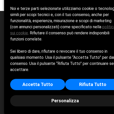
Noi e terze parti selezionate utilizziamo cookie o tecnolo
simili per scopi tecnici e, con il tuo consenso, anche per
funzionalità, esperienza, misurazione e scopi di marketing
(con annunci personalizzati) come specificato nella
politic
Home
La Spiaggia
Ba
sui cookie
. Rifiutare il consenso può rendere indisponibili
funzioni correlate.
Sei libero di dare, rifiutare o revocare il tuo consenso in
Cookie Policy
qualsiasi momento. Usa il pulsante “Accetta Tutto” per dar
consenso. Usa il pulsante “Rifiuta Tutto” per continuare s
Privacy Policy
accettare.
COFLANA BALNEARE DI ILIO OSPICI & C. S.N.C. - Sed
Accetta Tutto
Rifiuta Tutto
Personalizza