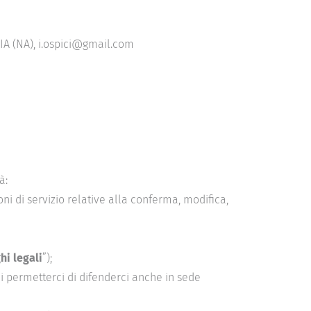
HIA (NA), i.ospici@gmail.com
à:
oni di servizio relative alla conferma, modifica,
i legali
”);
di permetterci di difenderci anche in sede