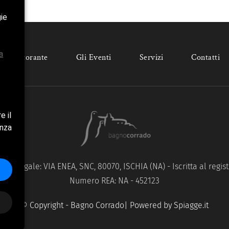
gie
a
r e Ristorante
Gli Eventi
Servizi
Contatti
e il
enza
e Legale: VIA ENEA, SNC, 80070, ISCHIA (NA) - Iscritta al registr
Numero REA: NA - 452123
© Copyright - Bagno Corrado| Powered by
Spiagge.it