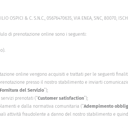
LIO OSPICI & C. S.N.C.
, 05676470635, VIA ENEA, SNC, 80070, ISC
dulo di prenotazione online sono i seguenti:
o).
tazione online vengono acquisiti e trattati per le seguenti finalit
a prenotazione presso il nostro stabilimento e inviarti comunicazi
Fornitura del Servizio
”);
servizi prenotati (“
Customer satisfaction
”);
golamenti e dalla normativa comunitaria (“
Adempimento obbligh
uali attività fraudolente a danno del nostro stabilimento e quin