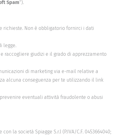
oft Spam
").
 richieste. Non è obbligatorio fornirci i dati
di legge.
e e raccogliere giudizi e il grado di apprezzamento
omunicazioni di marketing via e-mail relative a
nza alcuna conseguenza per te utilizzando il link
e prevenire eventuali attività fraudolente o abusi
e con la società Spiagge S.r.l (P.IVA/C.F. 0453664040;