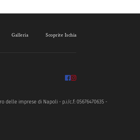
Galleria
Scoprite Ischia
o delle imprese di Napoli - p.i/c.f: 05676470635 -