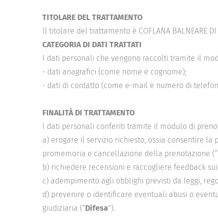
TITOLARE DEL TRATTAMENTO
Il titolare del trattamento è
COFLANA BALNEARE DI I
CATEGORIA DI DATI TRATTATI
I dati personali che vengono raccolti tramite il mo
- dati anagrafici (come nome e cognome);
- dati di contatto (come e-mail e numero di telefon
FINALITÀ DI TRATTAMENTO
I dati personali conferiti tramite il modulo di preno
a) erogare il servizio richiesto, ossia consentire l
promemoria e cancellazione della prenotazione (“
b) richiedere recensioni e raccogliere feedback sui 
c) adempimento agli obblighi previsti da leggi, re
d) prevenire o identificare eventuali abusi o event
giudiziaria ("
Difesa
").