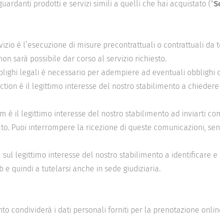
uardanti prodotti e servizi simili a quelli che hai acquistato ("
S
vizio è l’esecuzione di misure precontrattuali o contrattuali da te
on sarà possibile dar corso al servizio richiesto.
blighi legali è necessario per adempiere ad eventuali obblighi 
action è il legittimo interesse del nostro stabilimento a chieder
pam è il legittimo interesse del nostro stabilimento ad inviarti c
stato. Puoi interrompere la ricezione di queste comunicazioni, se
a sul legittimo interesse del nostro stabilimento a identificare 
b e quindi a tutelarsi anche in sede giudiziaria.
mento condividerà i dati personali forniti per la prenotazione onlin