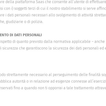
are della piattaforma Saas che consente all’utente di effettuare
i con i) soggetti terzi di cui il nostro stabilimento si serve affin
are i dati personali necessari allo svolgimento di attività stret
e, giudiziarie o di polizia.
ENTO DI DATI PERSONALI
 rispetto di quanto previsto dalla normativa applicabile – anche c
di sicurezza che garantiscono la sicurezza dei dati personali ed 
periodo strettamente necessario al perseguimento delle finalità so
bblica autorità o in relazione ad esigenze connesse all’esercizio 
onservati fino a quando non ti opporrai a tale trattamento attrav